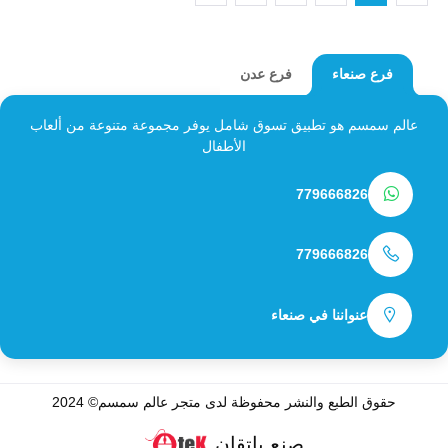
فرع عدن
فرع صنعاء
عالم سمسم هو تطبيق تسوق شامل يوفر مجموعة متنوعة من ألعاب
الأطفال
779666826
779666826
عنواننا في صنعاء
حقوق الطبع والنشر محفوظة لدى متجر
عالم سمسم
© 2024
صنع باتقان