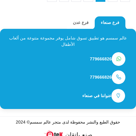
فرع عدن
فرع صنعاء
عالم سمسم هو تطبيق تسوق شامل يوفر مجموعة متنوعة من ألعاب
الأطفال
779666826
779666826
عنواننا في صنعاء
حقوق الطبع والنشر محفوظة لدى متجر
عالم سمسم
© 2024
صنع باتقان