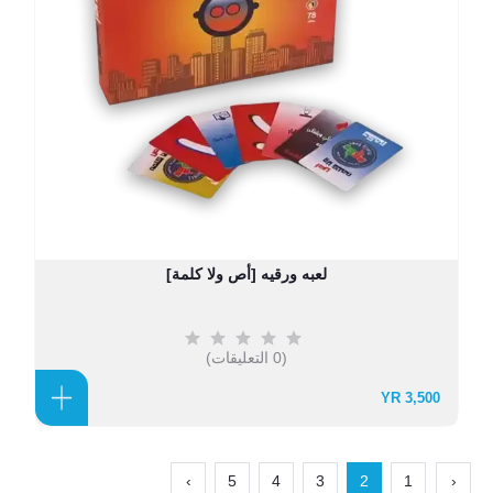
لعبه ورقيه [أص ولا كلمة]
(0 التعليقات)
3,500 YR
›
5
4
3
2
1
‹