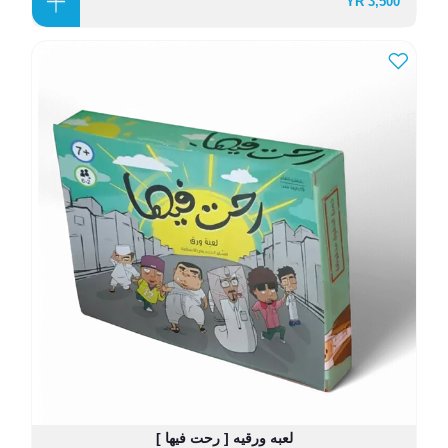
3,500 YR
لعبه ورقيه [ رحت فيها ]