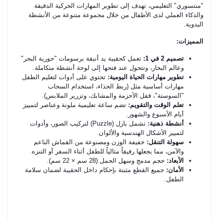
"منتسوري" التعليمي، تهدف إلى تطوير المهارات الحركية الدقيقة
والذكاء العملي لدى الأطفال من خلال مجموعة متنوعة من الأنشطة
اليدوية.
المميزات:
​تصميم 2 في 1:
تعمل كحقيبة يد أنيقة برسومات "حورية البحر"
وعالم البحار، وتتحول عند فتحها إلى لوحة أنشطة متكاملة. ​
تطوير مهارات الحياة اليومية:
تحتوي على أدوات لتعليم الطفل
مهارات أساسية مثل (ربط الحذاء، استخدام السحاب
"السوستة"، قفل الأحزمة والمشابك، وتزرير الملابس). ​
تعلم الوقت والتقويم:
تضم ساعة تعليمية ملونة وعناصر لتمييز
أيام الأسبوع والشهور. ​
أنشطة ذهنية:
تشمل بازل (Puzzle) لتركيب الصور، وأدوات
لتمييز الأشكال الهندسية والألوان. ​
سهولة التنقل:
خفيفة الوزن ومصنوعة من القماش الناعم
والآمن، مما يجعلها رفيقاً مثالياً للطفل أثناء السفر أو التنزه. ​
​الأبعاد:
حجم مدمج وسهل الحمل (28 سم × 22 سم). ​
الأمان:
جميع القطع مثبتة بإحكام داخل الحقيبة لضمان سلامة
الطفل.