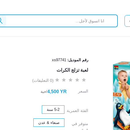
رقم الموديل:
xs97741
لعبة تزلج الكرات
(0 التعليقات)
السعر
4,500 YR
/حبة
5-2 سنة
الفئة العمرية
صنعاء & عدن
متوفر في
فرع