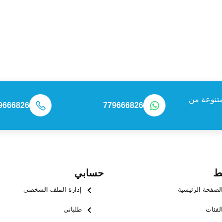
تنوعة من
9666826
779666826
ط
حسابي
لصفحة الرئيسية
إدارة الملف الشخصي
لفئات
طلباتي