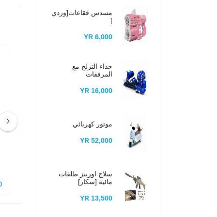
مسدس فقاعات[وردي
]
6,000 YR
حذاء التزلج مع
المرفقات
16,000 YR
موتور كهربائي
52,000 YR
تزاز متعدد الوظائف
بوبت الطفل الذكي
سلاح اوربيز طلقات
مائية [سكار]
R
3,000 YR
13,500 YR