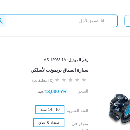
رقم الموديل:
AS-12968-1A
سيارة السباق بريمونت لأسلكي
(0 التعليقات)
السعر
13,000 YR
/حبة
10 - 14 سنة
الفئة العمرية
صنعاء & عدن
متوفر في
فرع