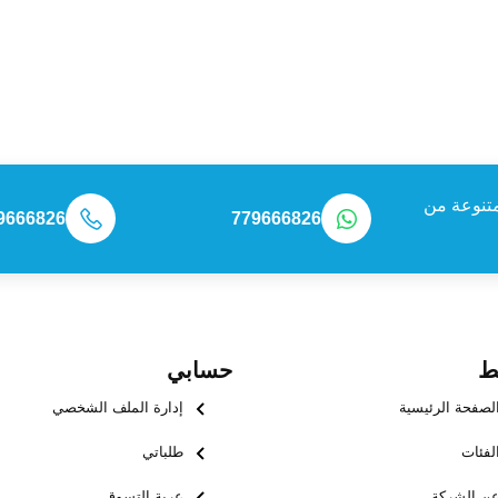
تنوعة من
9666826
779666826
ط
حسابي
لصفحة الرئيسية
إدارة الملف الشخصي
لفئات
طلباتي
ن الشركة
عربة التسوق