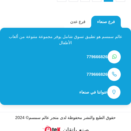
فرع عدن
فرع صنعاء
عالم سمسم هو تطبيق تسوق شامل يوفر مجموعة متنوعة من ألعاب
الأطفال
779666826
779666826
عنواننا في صنعاء
حقوق الطبع والنشر محفوظة لدى متجر
عالم سمسم
© 2024
صنع باتقان