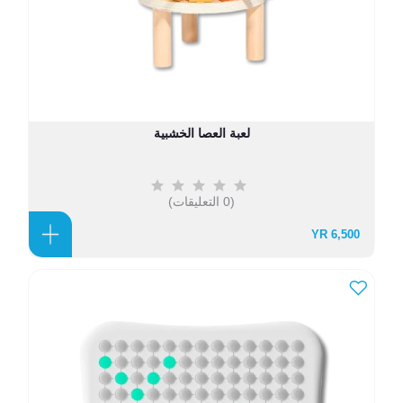
لعبة العصا الخشبية
(0 التعليقات)
6,500 YR