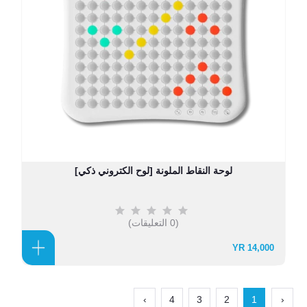
لوحة النقاط الملونة [لوح الكتروني ذكي]
(0 التعليقات)
14,000 YR
›
4
3
2
1
‹