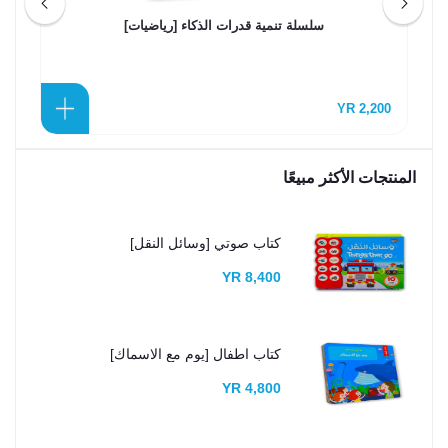
سلسلة تنمية قدرات الذكاء [رياضيات]
0 YR
2,200 YR
المنتجات الأكثر مبيعًا
كتاب صوتي [وسائل النقل]
8,400 YR
كتاب اطفال [يوم مع الاسماك]
4,800 YR