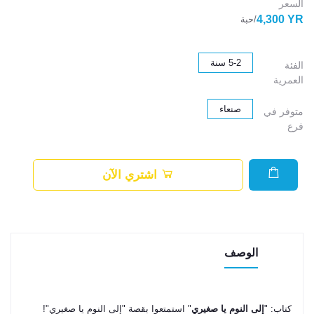
السعر
4,300 YR
/حبة
5-2 سنة
الفئة
العمرية
صنعاء
متوفر في
فرع
اشتري الآن
الوصف
كتاب: "
إلى النوم يا صغيري
" استمتعوا بقصة "إلى النوم يا صغيري"!