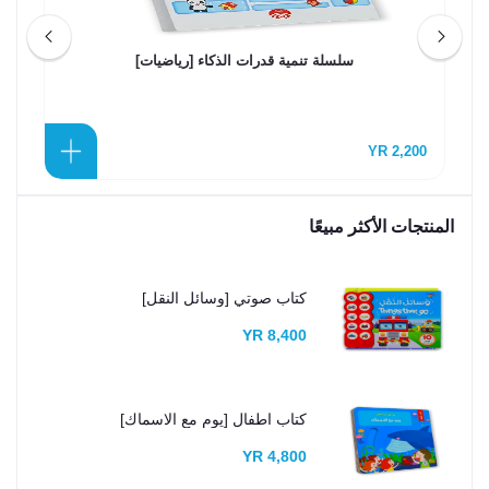
سلسلة تنمية قدرات الذكاء [رياضيات]
0 YR
2,200 YR
المنتجات الأكثر مبيعًا
كتاب صوتي [وسائل النقل]
8,400 YR
كتاب اطفال [يوم مع الاسماك]
4,800 YR