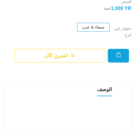
السعر
1,000 YR
/حبة
صنعاء & عدن
متوفر في
فرع
اشتري الآن
الوصف