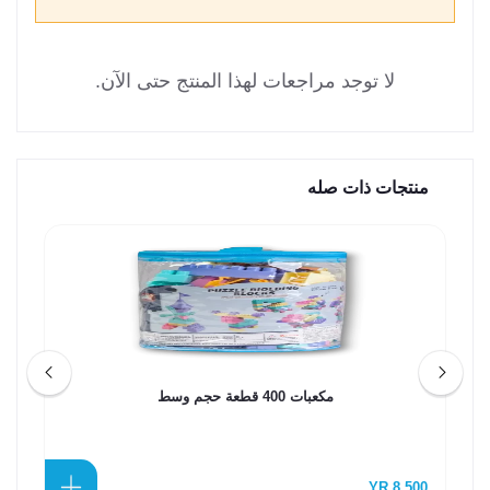
لا توجد مراجعات لهذا المنتج حتى الآن.
منتجات ذات صله
مكعبات 400 قطعة حجم وسط
0 YR
8,500 YR