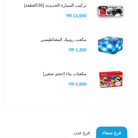
تركيب السيارة الحديدية [536قطعة]
13,000 YR
مكعب روبيك المغناطيسي
1,200 YR
مكعبات بناء [حجم صغير]
5,000 YR
فرع عدن
فرع صنعاء